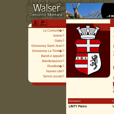
La Comunit�
Issime
Gaby
Gressoney Saint-Jean
Gressoney La Trinit�
Bandi e appalti
Manifestazioni
Ricettivit�
Numeri utili
Servizi sociali
I
Nominativo
C
LINTY Pietro
V