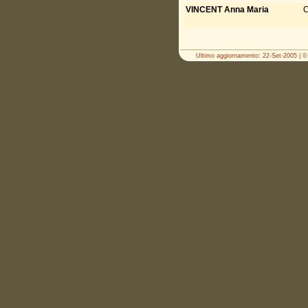
VINCENT Anna Maria
C
Ultimo aggiornamento: 22-Set-2005 | © 2