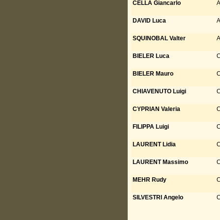
CELLA Giancarlo
A
DAVID Luca
A
SQUINOBAL Valter
A
BIELER Luca
C
BIELER Mauro
C
CHIAVENUTO Luigi
C
CYPRIAN Valeria
C
FILIPPA Luigi
C
LAURENT Lidia
C
LAURENT Massimo
C
MEHR Rudy
C
SILVESTRI Angelo
C